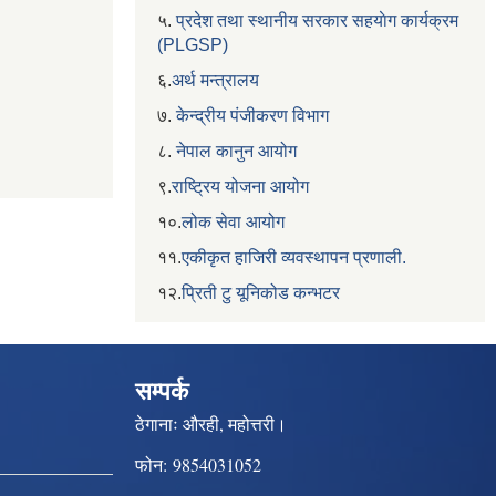
५.
प्रदेश तथा स्थानीय सरकार सहयाेग कार्यक्रम
(PLGSP)
६.
अर्थ मन्त्रालय
७.
केन्द्रीय पंजीकरण विभाग
८.
नेपाल कानुन आयोग
९.
राष्ट्रिय योजना आयोग
१०.
लोक सेवा आयोग
११.
एकीकृत हाजिरी व्यवस्थापन प्रणाली.
१२.
प्रिती टु यूनिकोड कन्भटर
सम्पर्क
ठेगानाः
औरही, महोत्तरी।
फोन:
9854031052