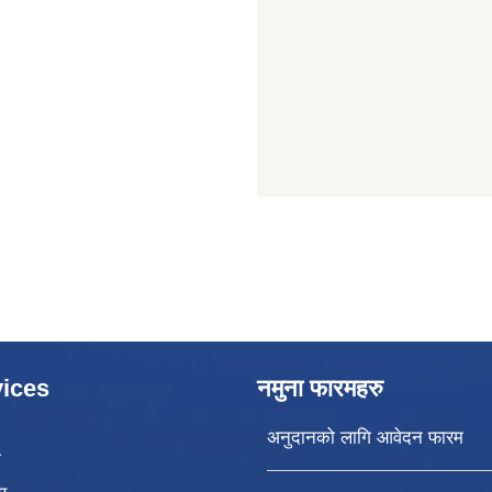
ices
नमुना फारमहरु
अनुदानको लागि आवेदन फारम
ा