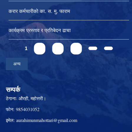
करार कर्मचारीको का. स. मु. फाराम
कार्यक्रम प्रस्ताव र प्रतिबेदन ढाचा
Pages
1
2
3
4
अन्य
सम्पर्क
ठेगानाः
औरही, महोत्तरी।
फोन:
9854031052
इमेल:
aurahimunmahottari@gmail.com