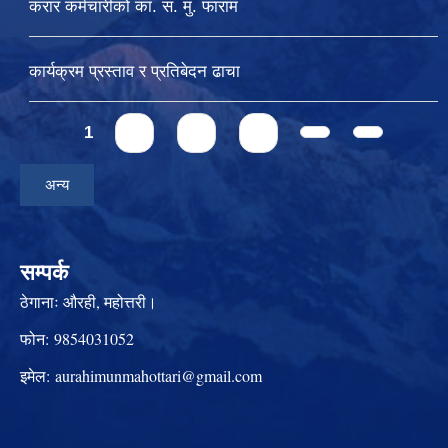
करार कर्मचारीको का. स. मु. फाराम
कार्यक्रम प्रस्ताव र प्रतिबेदन ढाचा
Pages
1
2
3
4
अन्य
सम्पर्क
ठेगानाः
औरही, महोत्तरी।
फोन:
9854031052
इमेल:
aurahimunmahottari@gmail.com