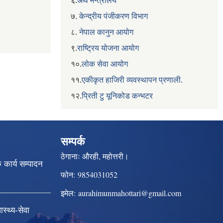
६.
अर्थ मन्त्रालय
७.
केन्द्रीय पंजीकरण विभाग
८.
नेपाल कानुन आयोग
९.
राष्ट्रिय योजना आयोग
१०.
लोक सेवा आयोग
११.
एकीकृत हाजिरी व्यवस्थापन प्रणाली.
१२.
प्रिती टु यूनिकोड कन्भटर
सम्पर्क
ठेगानाः
औरही, महोत्तरी।
क कार्य सम्पादन
फोन:
9854031052
इमेल:
aurahimunmahottari@gmail.com
स्थ्य-सेवा