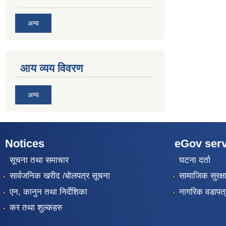
अन्य
आय व्यय विवरण
अन्य
Notices
eGov serv
सूचना तथा समाचार
घटना दर्ता
सार्वजनिक खरीद /बोलपत्र सूचना
सामाजिक सुरक्ष
एन, कानुन तथा निर्देशिका
नागरिक वडापत्
कर तथा शुल्कहरु