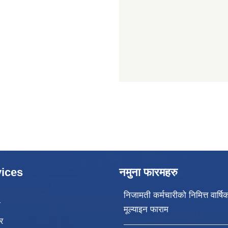
ices
नमुना फारमहरु
निजामती कर्मचारीको निमित्त वार्षि
ा
मूल्याइन फाराम
र