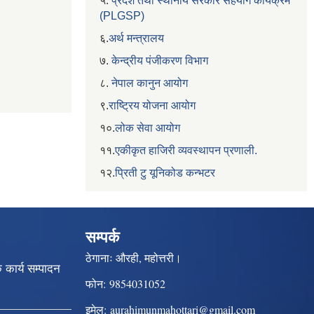
५.
प्रदेश तथा स्थानीय सरकार सहयाेग कार्यक्रम
(PLGSP)
६.
अर्थ मन्त्रालय
७.
केन्द्रीय पंजीकरण विभाग
८.
नेपाल कानुन आयोग
९.
राष्ट्रिय योजना आयोग
१०.
लोक सेवा आयोग
११.
एकीकृत हाजिरी व्यवस्थापन प्रणाली.
१२.
प्रिती टु यूनिकोड कन्भटर
सम्पर्क
ठेगानाः
औरही, महोत्तरी।
क कार्य सम्पादन
फोन:
9854031052
इमेल:
aurahimunmahottari@gmail.com