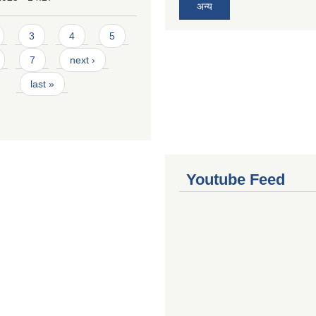
अन्य
3
4
5
7
next ›
last »
Youtube Feed