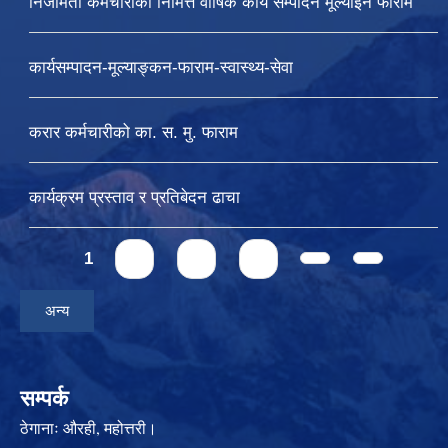
निजामती कर्मचारीको निमित्त वार्षिक कार्य सम्पादन मूल्याइन फाराम
कार्यसम्पादन-मूल्याङ्कन-फाराम-स्वास्थ्य-सेवा
करार कर्मचारीको का. स. मु. फाराम
कार्यक्रम प्रस्ताव र प्रतिबेदन ढाचा
Pages
1
2
3
4
अन्य
सम्पर्क
ठेगानाः
औरही, महोत्तरी।