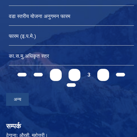
वडा स्तरीय योजना अनुगमन फारम
फारम (इ.प.मे.)
का.स.मु.अधिकृत स्तर
Pages
1
2
3
4
अन्य
सम्पर्क
ठेगानाः
औरही, महोत्तरी।