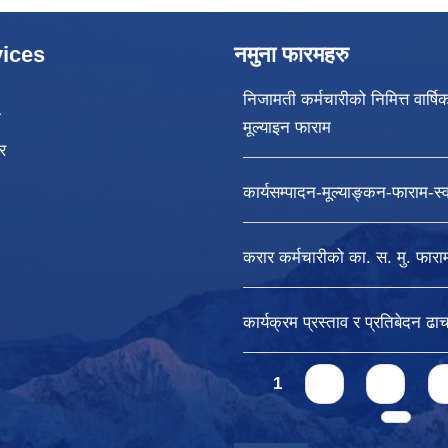
ices
नमुना फारमहरु
निजामती कर्मचारीको निमित्त वार्षि
ा
मूल्याइन फाराम
र
कार्यसम्पादन-मूल्याङ्कन-फाराम-स्वा
करार कर्मचारीको का. स. मु. फारा
कार्यक्रम प्रस्ताव र प्रतिबेदन ढाच
Pages
1
2
3