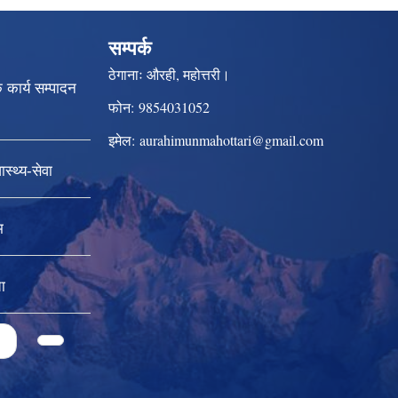
सम्पर्क
ठेगानाः
औरही, महोत्तरी।
क कार्य सम्पादन
फोन:
9854031052
इमेल:
aurahimunmahottari@gmail.com
स्थ्य-सेवा
म
ा
4