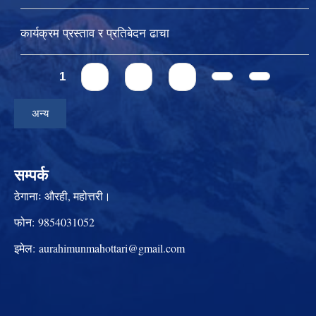
कार्यक्रम प्रस्ताव र प्रतिबेदन ढाचा
Pages
1
2
3
4
अन्य
सम्पर्क
ठेगानाः
औरही, महोत्तरी।
फोन:
9854031052
इमेल:
aurahimunmahottari@gmail.com