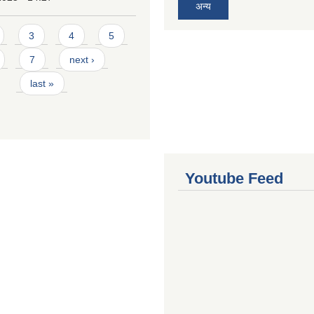
अन्य
3
4
5
7
next ›
last »
Youtube Feed