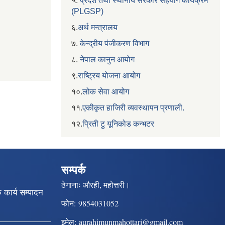
५.
प्रदेश तथा स्थानीय सरकार सहयाेग कार्यक्रम
(PLGSP)
६.
अर्थ मन्त्रालय
७.
केन्द्रीय पंजीकरण विभाग
८.
नेपाल कानुन आयोग
९.
राष्ट्रिय योजना आयोग
१०.
लोक सेवा आयोग
११.
एकीकृत हाजिरी व्यवस्थापन प्रणाली.
१२.
प्रिती टु यूनिकोड कन्भटर
सम्पर्क
ठेगानाः
औरही, महोत्तरी।
क कार्य सम्पादन
फोन:
9854031052
इमेल:
aurahimunmahottari@gmail.com