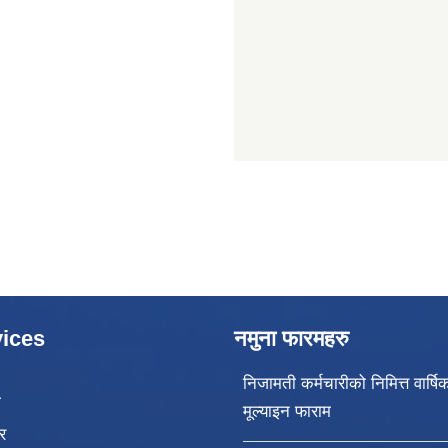
ices
नमुना फारमहरु
निजामती कर्मचारीको निमित्त वार्षि
ा
मूल्याइन फाराम
र