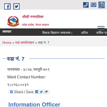
Skip to main content
औरही नगरपालिका
मधेश प्रदेश, नेपाल सरकार
समाचार
शिक्षक बिज्ञापन सम्बन्धमा।
अपिल
वार्षिक प्रत
You are here
Home
»
वडा कार्यालयहरु
» वडा नं. 7
वडा नं. 7
जनसंख्या - ३८५७, घरधुरी-७०९
Ward Contact Number:
९८०१६८००३१
Information Officer