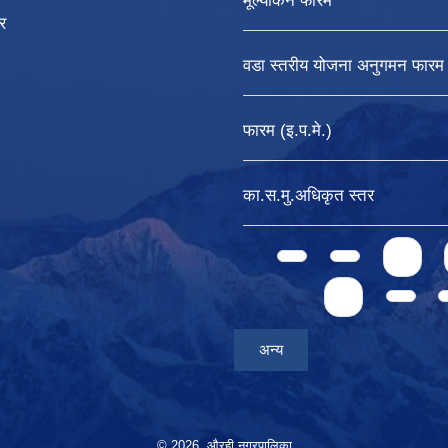
मूल्यांकन फारम
र
वडा स्तरीय योजना अनुगमन फारम
फारम (इ.प.मे.)
का.स.मु.अधिकृत स्तर
Pages
1
4
अन्य
© 2026 औरही नगरपालिका