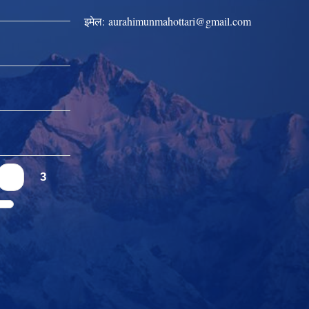
इमेल:
aurahimunmahottari@gmail.com
2
3