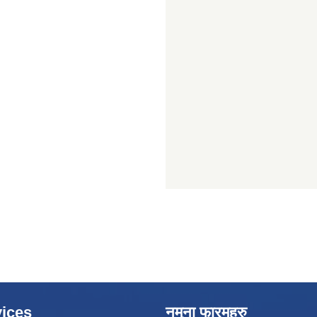
ices
नमुना फारमहरु