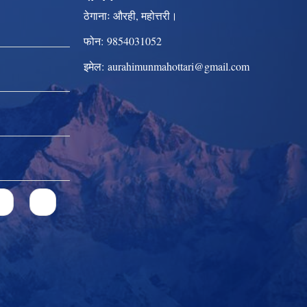
ठेगानाः
औरही, महोत्तरी।
फोन:
9854031052
इमेल:
aurahimunmahottari@gmail.com
2
3