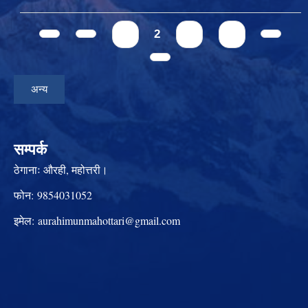
Pages
1
2
3
4
अन्य
सम्पर्क
ठेगानाः
औरही, महोत्तरी।
फोन:
9854031052
इमेल:
aurahimunmahottari@gmail.com