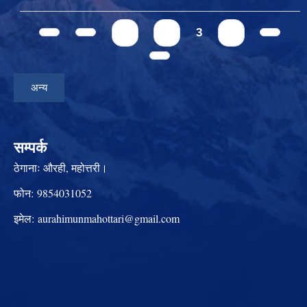
Pages
1
2
3
4
अन्य
सम्पर्क
ठेगानाः
औरही, महोत्तरी।
फोन:
9854031052
इमेल:
aurahimunmahottari@gmail.com