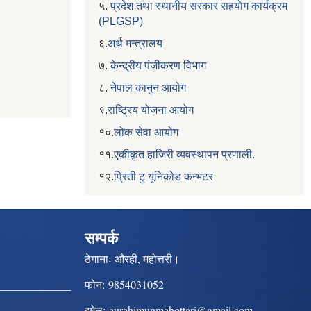
५.
प्रदेश तथा स्थानीय सरकार सहयाेग कार्यक्रम
(PLGSP)
६.
अर्थ मन्त्रालय
७.
केन्द्रीय पंजीकरण विभाग
८.
नेपाल कानुन आयोग
९.
राष्ट्रिय योजना आयोग
१०.
लोक सेवा आयोग
११.
एकीकृत हाजिरी व्यवस्थापन प्रणाली.
१२.
प्रिती टु यूनिकोड कन्भटर
सम्पर्क
ठेगानाः
औरही, महोत्तरी।
फोन:
9854031052
इमेल:
aurahimunmahottari@gmail.com