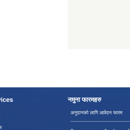
ices
नमुना फारमहरु
अनुदानको लागि आवेदन फारम
ा
र