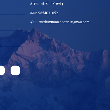
ठेगानाः
औरही, महोत्तरी।
फोन:
9854031052
इमेल:
aurahimunmahottari@gmail.com
2
3