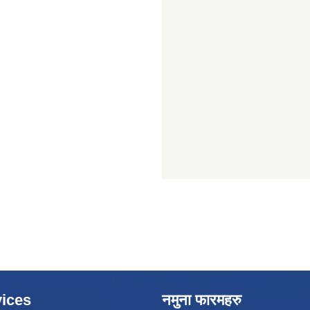
ices
नमुना फारमहरु