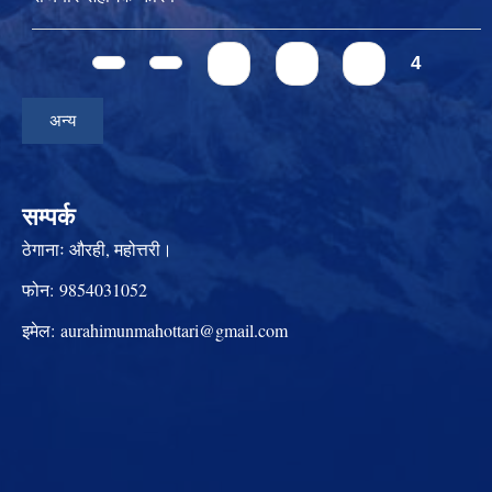
Pages
1
2
3
4
अन्य
सम्पर्क
ठेगानाः
औरही, महोत्तरी।
फोन:
9854031052
इमेल:
aurahimunmahottari@gmail.com