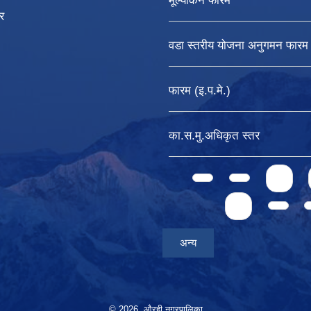
मूल्यांकन फारम
र
वडा स्तरीय योजना अनुगमन फारम
फारम (इ.प.मे.)
का.स.मु.अधिकृत स्तर
Pages
1
4
अन्य
© 2026 औरही नगरपालिका