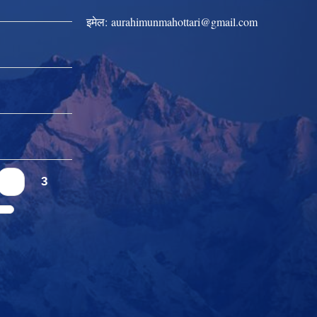
इमेल:
aurahimunmahottari@gmail.com
2
3