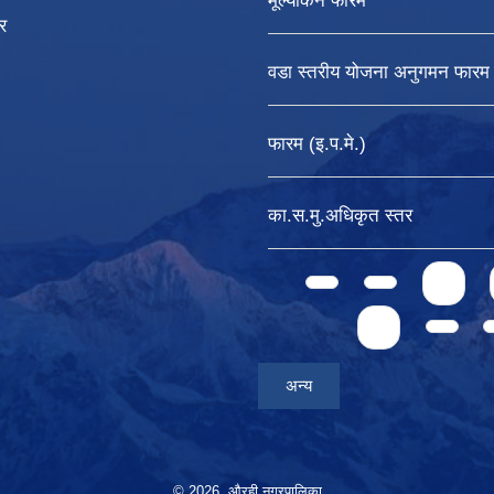
मूल्यांकन फारम
र
वडा स्तरीय योजना अनुगमन फारम
फारम (इ.प.मे.)
का.स.मु.अधिकृत स्तर
Pages
1
4
अन्य
© 2026 औरही नगरपालिका