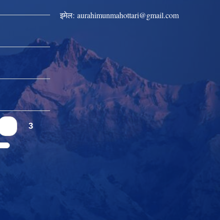
इमेल:
aurahimunmahottari@gmail.com
2
3