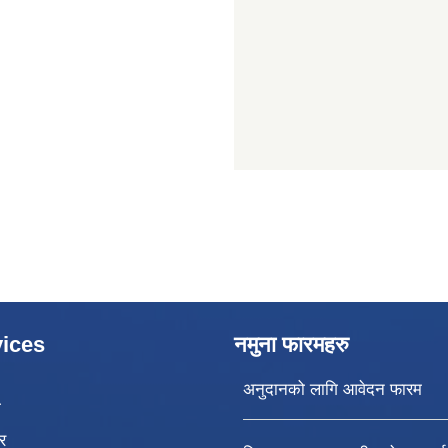
ices
नमुना फारमहरु
अनुदानको लागि आवेदन फारम
ा
र