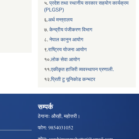
५.
प्रदेश तथा स्थानीय सरकार सहयाेग कार्यक्रम
(PLGSP)
६.
अर्थ मन्त्रालय
७.
केन्द्रीय पंजीकरण विभाग
८.
नेपाल कानुन आयोग
९.
राष्ट्रिय योजना आयोग
१०.
लोक सेवा आयोग
११.
एकीकृत हाजिरी व्यवस्थापन प्रणाली.
१२.
प्रिती टु यूनिकोड कन्भटर
सम्पर्क
ठेगानाः
औरही, महोत्तरी।
फोन:
9854031052
इमेल:
aurahimunmahottari@gmail.com