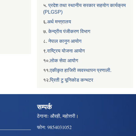
५.
प्रदेश तथा स्थानीय सरकार सहयाेग कार्यक्रम
(PLGSP)
६.
अर्थ मन्त्रालय
७.
केन्द्रीय पंजीकरण विभाग
८.
नेपाल कानुन आयोग
९.
राष्ट्रिय योजना आयोग
१०.
लोक सेवा आयोग
११.
एकीकृत हाजिरी व्यवस्थापन प्रणाली.
१२.
प्रिती टु यूनिकोड कन्भटर
सम्पर्क
ठेगानाः
औरही, महोत्तरी।
फोन:
9854031052