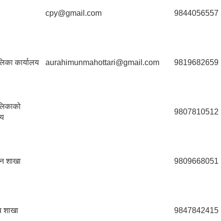
cpy@gmail.com
9844056557
िका कार्यालय
aurahimunmahottari@gmail.com
9819682659
लिकाको
9807810512
लय
सन शाखा
9809668051
्य शाखा
9847842415