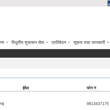
जना
विधुतीय शुसासन सेवा
प्रतिवेदन
सूचना तथा जानकारी
ईमेल
फोन नं
काइ
9813437175