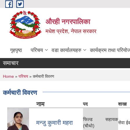
Skip to main content
औरही नगरपालिका
मधेश प्रदेश, नेपाल सरकार
गृहपृष्ठ
परिचय
वडा कार्यालयहरु
कार्यक्रम तथा परियो
समाचार
You are here
Home
»
परिचय
» कर्मचारी विवरण
कर्मचारी विवरण
नाम
पद
शाखा
फिल्ड सहायक
मन्जु कुमारी महरा
सेवा ई
(चाैथाे)