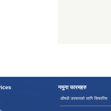
ices
नमुना फारमहरु
औषधी उपचारको लागि सिफारिस
ा