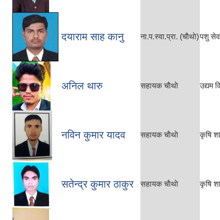
दयाराम साह कानु
ना.प‍.स्वा.प्रा. (चाैथाे)
पशु से
अनिल थारु
सहायक चाैथाे
उद्यम 
नविन कुमार यादव
सहायक चाैथाे
कृषि श
सतेन्द्र कुमार ठाकुर
सहायक चाैथाे
कृषि श