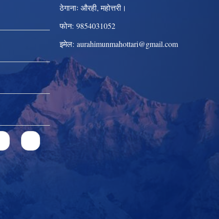
ठेगानाः
औरही, महोत्तरी।
फोन:
9854031052
इमेल:
aurahimunmahottari@gmail.com
2
3