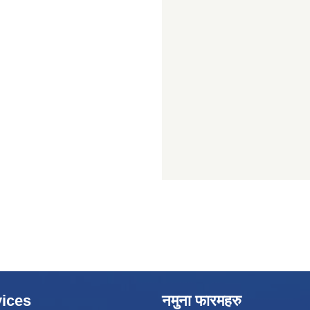
ices
नमुना फारमहरु